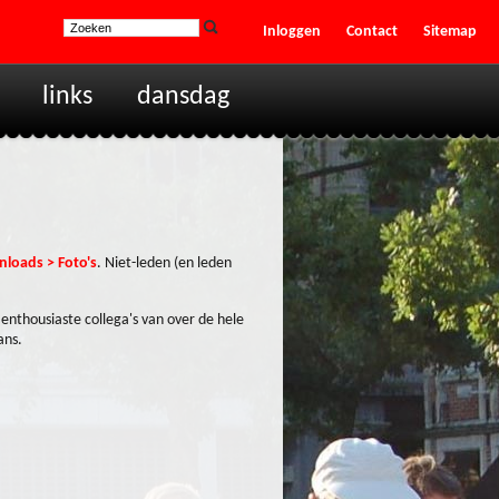
Inloggen
Contact
Sitemap
links
dansdag
loads > Foto's
. Niet-leden (en leden
enthousiaste collega's van over de hele
ans.