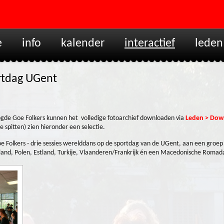
e
info
kalender
interactief
leden
rtdag UGent
logde Goe Folkers kunnen het volledige fotoarchief downloaden via
Leden > Down
 spitten) zien hieronder een selectie.
oe Folkers - drie sessies werelddans op de sportdag van de UGent, aan een groep 
and, Polen, Estland, Turkije, Vlaanderen/Frankrijk én een Macedonische Romad